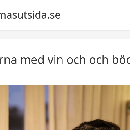
asutsida.se
rna med vin och och bö