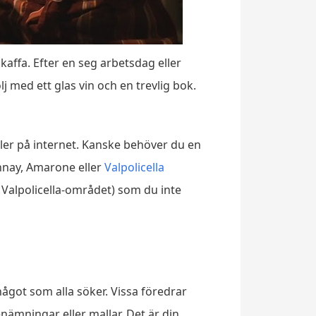
affa. Efter en seg arbetsdag eller
j med ett glas vin och en trevlig bok.
eller på internet. Kanske behöver du en
nnay, Amarone eller
Valpolicella
n Valpolicella-området) som du inte
ågot som alla söker. Vissa föredrar
benämningar eller mallar. Det är din