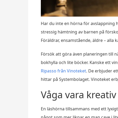
Har du inte en hörna för avslappning h
stressig hämtning av barnen på förskola
Föräldrar, ensamstående, äldre – alla
Försök att göra även planeringen till n
bokhylla och lite böcker. Kanske ett 
Ripasso från Vinoteket
. De erbjuder et
hittar på Systembolaget. Vinoteket e
Våga vara kreativ
En läshörna tillsammans med ett lyxigt
något som mer liknar en man cave i lit