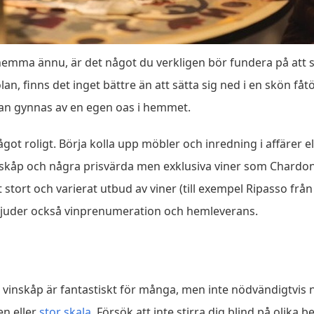
emma ännu, är det något du verkligen bör fundera på att sk
n, finns det inget bättre än att sätta sig ned i en skön fåtöl
 kan gynnas av en egen oas i hemmet.
ågot roligt. Börja kolla upp möbler och inredning i affärer 
vinskåp och några prisvärda men exklusiva viner som Chardo
t stort och varierat utbud av viner (till exempel Ripasso frå
rbjuder också vinprenumeration och hemleverans.
 vinskåp är fantastiskt för många, men inte nödvändigtvis n
en eller
stor skala
. Försök att inte stirra dig blind på olika 