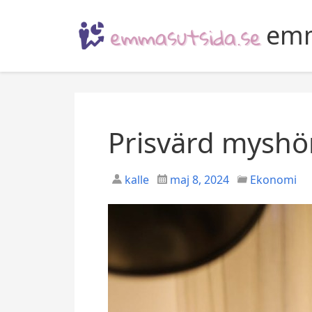
S
k
emm
i
p
t
o
c
o
Prisvärd myshö
n
t
kalle
maj 8, 2024
Ekonomi
e
n
t