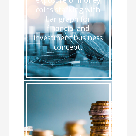
coins stacking with
bar graph for
financial and
investment business
concept.