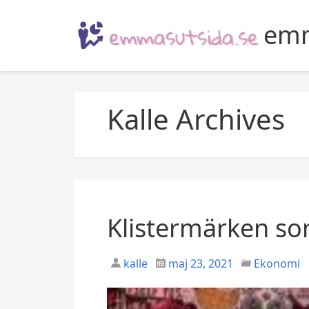
S
k
emm
i
p
t
o
Kalle Archives
c
o
n
t
e
n
t
Klistermärken so
kalle
maj 23, 2021
Ekonomi