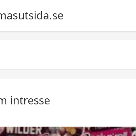
asutsida.se
m intresse