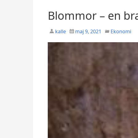
Blommor – en bra
kalle
maj 9, 2021
Ekonomi